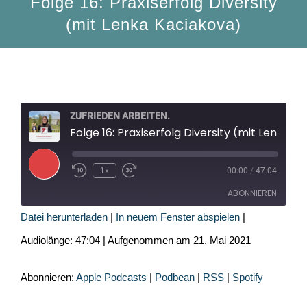
Folge 16: Praxiserfolg Diversity
(mit Lenka Kaciakova)
ZUFRIEDEN ARBEITEN.
Folge 16: Praxiserfolg Diversity (mit Lenka Kaciakova)
Play
1x
00:00
/
47:04
Episode
ABONNIEREN
Datei herunterladen
|
In neuem Fenster abspielen
|
Apple Podcasts
Podbean
Audiolänge: 47:04
|
Aufgenommen am 21. Mai 2021
RSS
Spotify
RSS FEED
Abonnieren:
Apple Podcasts
|
Podbean
|
RSS
|
Spotify