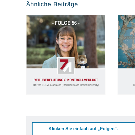
Ähnliche Beiträge
Folge 56: Reizüberflutung und Kontrollverlust (Prof. Dr. Eva Asselmann)
Klicken Sie einfach auf „Folgen“.