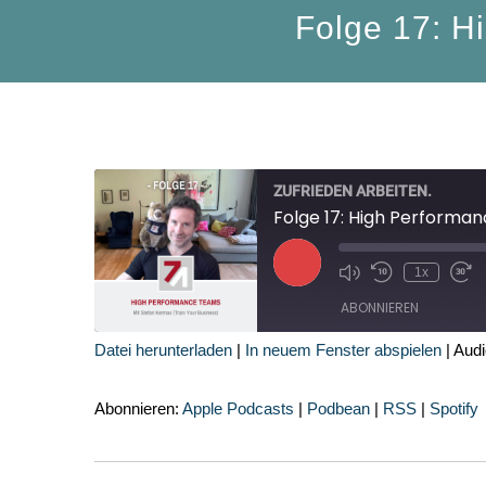
Folge 17: H
ZUFRIEDEN ARBEITEN.
Folge 17: High Performa
Play
1x
Episode
ABONNIEREN
Datei herunterladen
|
In neuem Fenster abspielen
|
Audi
Apple Podcasts
Abonnieren:
Apple Podcasts
|
Podbean
|
RSS
|
Spotify
Spotify
RSS FEED