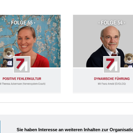
Folge 55: Positive Fehlerkultur (Theresa Ackermann)
Folge 54: Dynamische Führung (Franz Ar
Sie haben Interesse an weiteren Inhalten zur Organisat