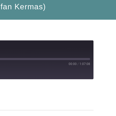
efan Kermas)
00:00
/
1:07:08
RSS