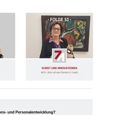
nold)
Folge 53: Kunst und Innovationen (Dr. Ulrike Lehmann)
ions- und Personalentwicklung?