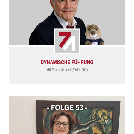
Folge 54: Dynamische Führung (Franz Arnold)