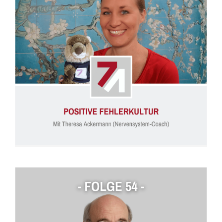
Folge 55: Positive Fehlerkultur (Theresa Ackermann)