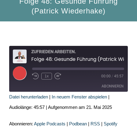
Folge 48: Gesunde Führung
(Patrick Wiederhake)
ZUFRIEDEN ARBEITEN.
Folge 48: Gesunde Führung (Patrick Wiederhake)
Play
1x
00:00
/
45:57
Episode
ABONNIEREN
Datei herunterladen
|
In neuem Fenster abspielen
|
Apple Podcasts
Podbean
Audiolänge: 45:57
|
Aufgenommen am 21. Mai 2025
RSS
Spotify
RSS FEED
Abonnieren:
Apple Podcasts
|
Podbean
|
RSS
|
Spotify