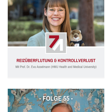
Folge 56: Reizüberflutung und Kontrollverlust (Prof. Dr. Eva Asselmann)